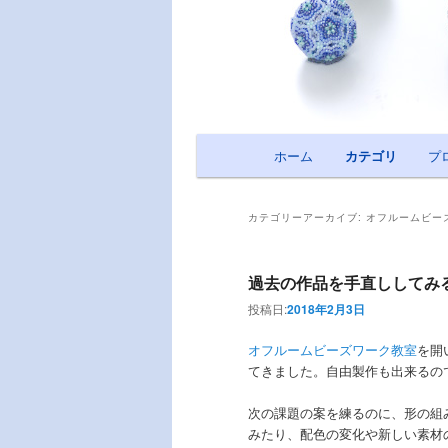
メインメニュー
ホーム
メインコンテンツへ移動
サブコンテンツへ移動
カテゴリ
プ
カテゴリーアーカイブ:
オフルームビー
過去の作品を手直ししてみ
投稿日:
2018年2月3日
オフルームビーズワーク教室
を開
てきました。自由製作も出来るの
次の課題の案を練るのに、形の組
みたり、配色の変化や新しい素材