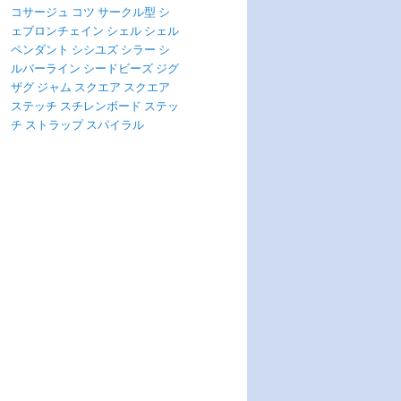
コサージュ
コツ
サークル型
シ
ェブロンチェイン
シェル
シェル
ペンダント
シシユズ
シラー
シ
ルバーライン
シードビーズ
ジグ
ザグ
ジャム
スクエア
スクエア
ステッチ
スチレンボード
ステッ
チ
ストラップ
スパイラル