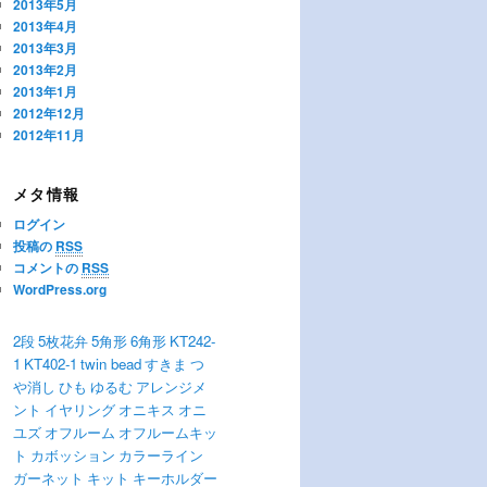
2013年5月
2013年4月
2013年3月
2013年2月
2013年1月
2012年12月
2012年11月
メタ情報
ログイン
投稿の
RSS
コメントの
RSS
WordPress.org
2段
5枚花弁
5角形
6角形
KT242-
1
KT402-1
twin bead
すきま
つ
や消し
ひも
ゆるむ
アレンジメ
ント
イヤリング
オニキス
オニ
ユズ
オフルーム
オフルームキッ
ト
カボッション
カラーライン
ガーネット
キット
キーホルダー