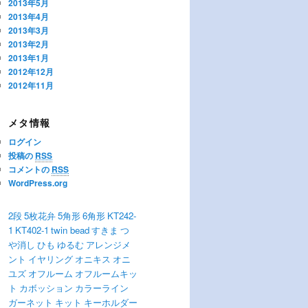
2013年5月
2013年4月
2013年3月
2013年2月
2013年1月
2012年12月
2012年11月
メタ情報
ログイン
投稿の
RSS
コメントの
RSS
WordPress.org
2段
5枚花弁
5角形
6角形
KT242-
1
KT402-1
twin bead
すきま
つ
や消し
ひも
ゆるむ
アレンジメ
ント
イヤリング
オニキス
オニ
ユズ
オフルーム
オフルームキッ
ト
カボッション
カラーライン
ガーネット
キット
キーホルダー