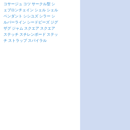
コサージュ
コツ
サークル型
シ
ェブロンチェイン
シェル
シェル
ペンダント
シシユズ
シラー
シ
ルバーライン
シードビーズ
ジグ
ザグ
ジャム
スクエア
スクエア
ステッチ
スチレンボード
ステッ
チ
ストラップ
スパイラル