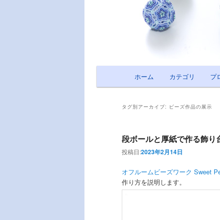
メインメニュー
ホーム
メインコンテンツへ移動
サブコンテンツへ移動
カテゴリ
プ
タグ別アーカイブ:
ビーズ作品の展示
段ボールと厚紙で作る飾り
投稿日:
2023年2月14日
オフルームビーズワーク Sweet Pe
作り方を説明します。