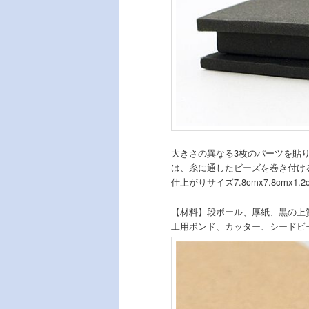
大きさの異なる3枚のパーツを貼
は、糸に通したビーズを巻き付け
仕上がりサイズ7.8cmx7.8cmx
【材料】段ボール、厚紙、黒の上
工用ボンド、カッター、シードビ