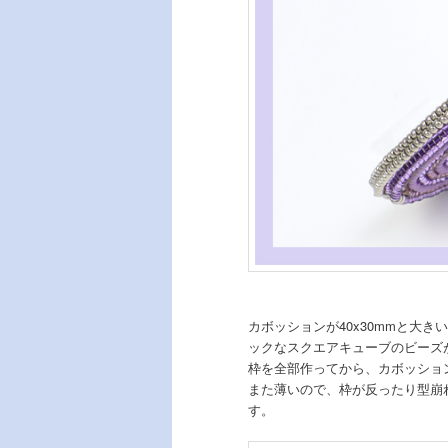
カボッションが40x30mmと大
ックなスクエアキューブのビーズ
枠を全部作ってから、カボッショ
また薄いので、枠が反ったり型崩
す。