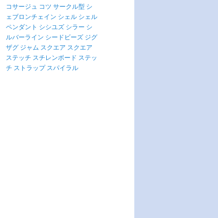
コサージュ
コツ
サークル型
シ
ェブロンチェイン
シェル
シェル
ペンダント
シシユズ
シラー
シ
ルバーライン
シードビーズ
ジグ
ザグ
ジャム
スクエア
スクエア
ステッチ
スチレンボード
ステッ
チ
ストラップ
スパイラル