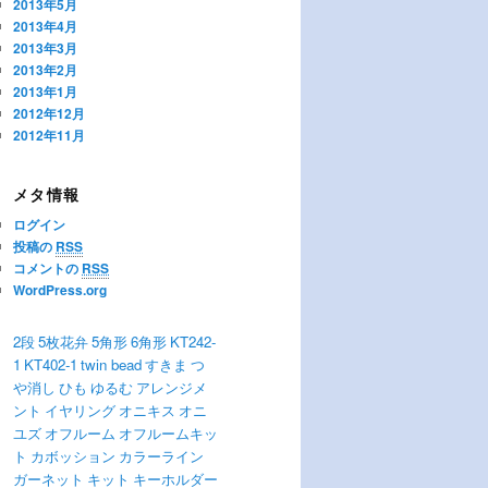
2013年5月
2013年4月
2013年3月
2013年2月
2013年1月
2012年12月
2012年11月
メタ情報
ログイン
投稿の
RSS
コメントの
RSS
WordPress.org
2段
5枚花弁
5角形
6角形
KT242-
1
KT402-1
twin bead
すきま
つ
や消し
ひも
ゆるむ
アレンジメ
ント
イヤリング
オニキス
オニ
ユズ
オフルーム
オフルームキッ
ト
カボッション
カラーライン
ガーネット
キット
キーホルダー