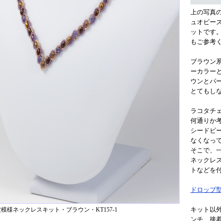
上の写真の
ュオビーズ（
ットです。
もご参考
ブラウン
ーカラー
ウンとパ
とてもし
ラコタチ
何通りか
シードビ
なくなっ
そこで、
ネックレ
トなどを
ドロップ
キット以
模様ネックレスキット・ブラウン・KT157-1
ンチ、接