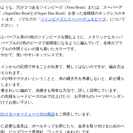
ような、穴が２つあるツインビーズ（Twin Bead）または、スーパーデ
SuperDuo BeadとかSuper Duo Bead）を使った波模様のネックレスのキ
 います。（ブログの「
ツインビーズとスーパーデュオビーズ
」について
ください。）
系とパープル系の3色のツインビーズを囲むように、メタリックなカッパ
とパープルの2色のビーズで波模様になるように編んでいて、全体がブラ
ープルの中間ぐらいの落ち着いたカラーです。
なやかで、使いやすいネックレスです。
ェインからの応用で作ることが出来て、難しくはないのですが、編み方は
考えられます。
ーズが特小で小さいということと、糸の継ぎ方を考慮しないと、針が通ら
てしまいます。
一番きれいに編めて、糸継ぎも簡単な方法で、詳しく説明しています。
スの先端をシードビーズのみで仕上げたり、お手持ちのパーツやペンダン
付けてお使い下さい。
型のスモーキークォーツ付の商品
もご用意しています。
外に必要な道具は、ボールチップを閉じたり、金具を取り付けるためのペ
着剤、ビーズワーク専用針、ワックス（あれば）です。