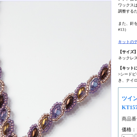
ワックス
調整する
また、針
#13）
キットの
【サイズ
ネックレス
【キット
>シードビ
き、ナイロ
ツイ
KT157
商品番号
価格：1