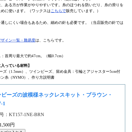
は、ある方が作業がやりやすいです。糸のほつれを防いだり、糸の滑りを
ために使います。（ワックスは
こちらで
販売しています。）
を通しにくい場合もあるため、細めの針も必要です。（当店販売の針では
デザイン一覧・難易度
は、こちらです。
】
：首周り最大で約47cm。（幅0.7cm）
に入っている材料】
ーズ（1.5mm）、ツインビーズ、留め金具：引輪とアジャスター5cm付
ン糸（NYMO）、作り方説明書
ンビーズの波模様ネックレスキット・ブラウン・
-1
：KT157-1NE-BRN
,500円