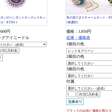
ボタンのペンダントネックレスキッ
冬の花てまりチャームキット・KT45
・KT291-1
3色選択）
600円
価格：1,850円
ッグアイニードル
在庫・価格表
1個目の色
2個目の色
3個目の色
付属
ブラックのみ他と価格が異なり