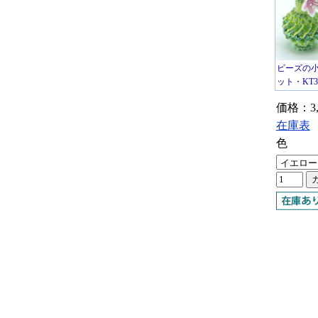
ビーズの
ット・KT35
価格：3,
在庫表
色