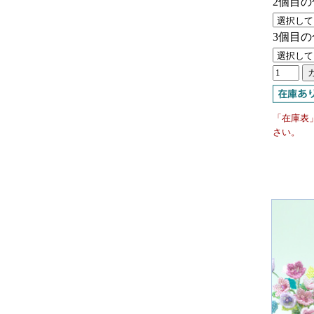
2個目の
3個目の
「在庫表
さい。