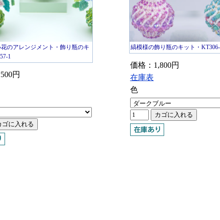
小花のアレンジメント・飾り瓶のキ
縞模様の飾り瓶のキット・KT306-
7-1
価格：1,800円
500円
在庫表
色