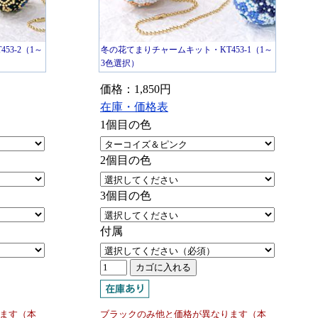
3-2（1～
冬の花てまりチャームキット・KT453-1（1～
3色選択）
価格：1,850円
在庫・価格表
1個目の色
2個目の色
3個目の色
付属
ます（本
ブラックのみ他と価格が異なります（本