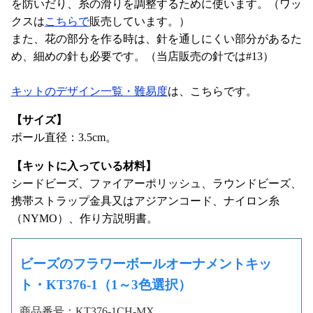
を防いだり、糸の滑りを調整するために使います。（ワッ
クスは
こちらで
販売しています。）
また、花の部分を作る時は、針を通しにくい部分があるた
め、細めの針も必要です。（当店販売の針では#13）
キットのデザイン一覧・難易度
は、こちらです。
【サイズ】
ボール直径：3.5cm。
【キットに入っている材料】
シードビーズ、ファイアーポリッシュ、ラウンドビーズ、
携帯ストラップ金具又はアジアンコード、ナイロン糸
（NYMO）、作り方説明書。
ビーズのフラワーボールオーナメントキッ
ト・KT376-1（1～3色選択）
商品番号：KT376-1CH-MX