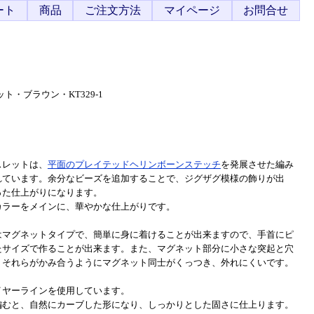
ート
商品
ご注文方法
マイページ
お問合せ
・ブラウン・KT329-1
スレットは、
平面のプレイテッドヘリンボーンステッチ
を発展させた編み
れています。余分なビーズを追加することで、ジグザグ模様の飾りが出
った仕上がりになります。
カラーをメインに、華やかな仕上がりです。
はマグネットタイプで、簡単に身に着けることが出来ますので、手首にピ
たサイズで作ることが出来ます。また、マグネット部分に小さな突起と穴
、それらがかみ合うようにマグネット同士がくっつき、外れにくいです。
イヤーラインを使用しています。
編むと、自然にカーブした形になり、しっかりとした固さに仕上ります。