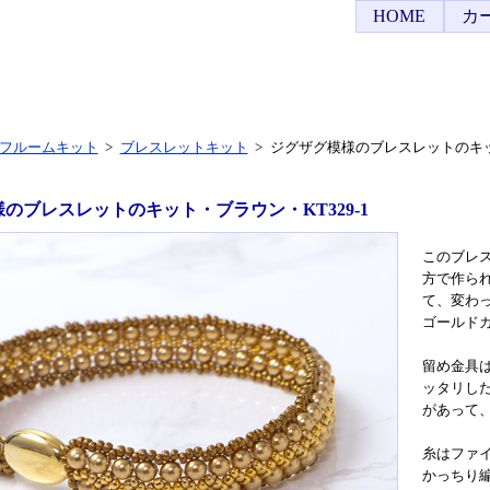
HOME
カ
フルームキット
>
ブレスレットキット
>
ジグザグ模様のブレスレットのキット
のブレスレットのキット・ブラウン・KT329-1
このブレ
方で作ら
て、変わ
ゴールド
留め金具
ッタリし
があって
糸はファ
かっちり