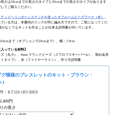
長さは18cmまでの長さのタイプと20cmまでの長さのタイプがあります
択してご購入ください。
イテッドヘリンボーンステッチを使ったオフルームビーズワーク（本）
」
れている方は、本書内のリングが同じ編み方ですので、ご覧になってくだ
本書がなくてもキットを作ることが出来る説明書が付いています。
】
18cmまで（オプションで20cmまで）、幅：1.9cm
に入っている材料】
ーズ（丸小）、4mm ラウンドビーズ（スワロフスキーパール）、留め金具
ットタイプ）、糸（ファイヤーライン）、作り方説明書
ザグ模様のブレスレットのキット・ブラウン・
-1
：KT329-1BT-BRN
,400円
りの長さ