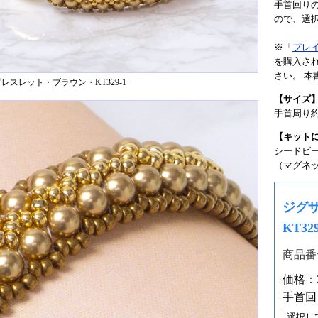
手首回りの
ので、選
※「
プレ
を購入さ
さい。 
レスレット・ブラウン・KT329-1
【サイズ
手首周り約
【キット
シードビ
（マグネ
ジグ
KT329
商品番号
価格：2
手首回