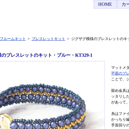
HOME
カ
フルームキット
>
ブレスレットキット
>
ジグザグ模様のブレスレットのキット
のブレスレットのキット・ブルー・KT329-1
マットメ
平面のプ
ことで、
留め金具
ッタリし
があって
糸はファ
かっちり
手首回りの