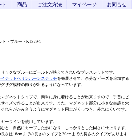
ート
商品
ご注文方法
マイページ
お問合せ
・ブルー・KT329-1
タリックなブルーにゴールドが映えてきれいなブレスレットです。
レイテッドヘリンボーンステッチ
を発展させて、余分なビーズを追加する
ジグザグ模様の飾りが出るようになっています。
はマグネットタイプで、簡単に身に着けることが出来ますので、手首にピ
たサイズで作ることが出来ます。また、マグネット部分に小さな突起と穴
、それらがかみ合うようにマグネット同士がくっつき、外れにくいです。
イヤーラインを使用しています。
編むと、自然にカーブした形になり、しっかりとした固さに仕上ります。
長さは18cmまでの長さのタイプと20cmまでの長さのタイプがあります