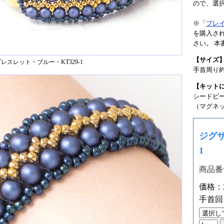
ので、選
※「
プレ
を購入さ
さい。 
【サイズ
レスレット・ブルー・KT329-1
手首周り約
【キット
シードビ
（マグネ
ジグザ
1
商品番号
価格：2
手首回