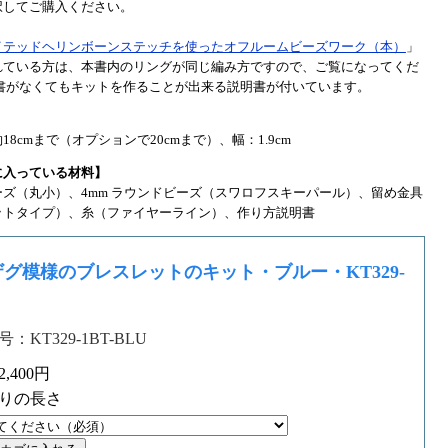
択してご購入ください。
イテッドヘリンボーンステッチを使ったオフルームビーズワーク（本）
」
れている方は、本書内のリングが同じ編み方ですので、ご覧になってくだ
本書がなくてもキットを作ることが出来る説明書が付いています。
】
18cmまで（オプションで20cmまで）、幅：1.9cm
に入っている材料】
ーズ（丸小）、4mm ラウンドビーズ（スワロフスキーパール）、留め金具
ットタイプ）、糸（ファイヤーライン）、作り方説明書
グ模様のブレスレットのキット・ブルー・KT329-
：KT329-1BT-BLU
,400円
りの長さ