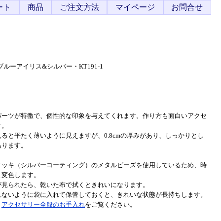
ート
商品
ご注文方法
マイページ
お問合せ
ーアイリス&シルバー・KT191-1
パーツが特徴で、個性的な印象を与えてくれます。作り方も面白いアクセ
す。
ると平たく薄いように見えますが、0.8cmの厚みがあり、しっかりとし
あります。
メッキ（シルバーコーティング）のメタルビーズを使用しているため、時
と変色します。
が見られたら、乾いた布で拭くときれいになります。
れないように袋に入れて保管しておくと、きれいな状態が長持ちします。
、
アクセサリー全般のお手入れ
をご覧ください。