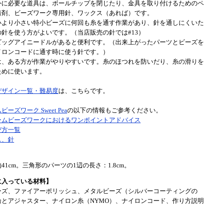
外に必要な道具は、ボールチップを閉じたり、金具を取り付けるためのペ
着剤、ビーズワーク専用針、ワックス（あれば）です。
小より小さい特小ビーズに何回も糸を通す作業があり、針を通しにくいた
針を使う方がよいです。（当店販売の針では#13）
ビッグアイニードルがあると便利です。（出来上がったパーツとビーズを
イロンコードに通す時に使う針です。）
は、ある方が作業がやりやすいです。糸のほつれを防いだり、糸の滑りを
ために使います。
デザイン一覧・難易度
は、こちらです。
ーズワーク Sweet Pea
の以下の情報もご参考ください。
ームビーズワークにおけるワンポイントアドバイス
び方一覧
ス、針
】
41cm。三角形のパーツの1辺の長さ：1.8cm。
に入っている材料】
ーズ、ファイアーポリッシュ、メタルビーズ（シルバーコーティングの
輪とアジャスター、ナイロン糸（NYMO）、ナイロンコード、作り方説明