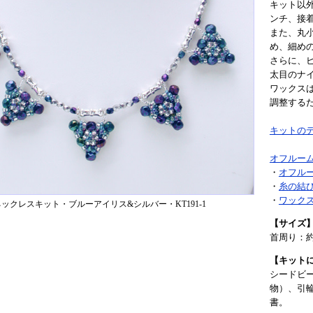
キット以
ンチ、接
また、丸
め、細めの
さらに、
太目のナ
ワックス
調整する
キットの
オフルームビ
・
オフル
・
糸の結
・
ワック
ックレスキット・ブルーアイリス&シルバー・KT191-1
【サイズ
首周り：約
【キット
シードビ
物）、引
書。